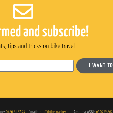
rmed and subscribe!
s, tips and tricks on bike travel
I WANT TO
ne:
0456 31 87 24
| Email:
info@bike-packer.be
| Amolma ASBL:
n°0759.862