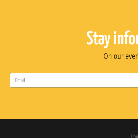
Stay info
On our event
Pho