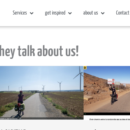
Services
get inspired
about us
Contact
hey talk about us!