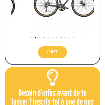
LOUER
Besoin d'infos avant de te
lancer ? Inscris-toi à une de nos