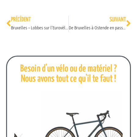
Prev
Ne
PRÉCÉDENT
SUIVANT
Bruxelles – Lobbes sur l’Eurovélo 5
De Bruxelles à Ostende en passant par des villes d’art
Besoin d'un vélo ou de matériel ?
Nous avons tout ce qu'il te faut !