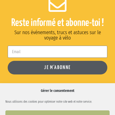
Reste informé et abonne-toi !
Sur nos événements, trucs et astuces sur le
voyage à vélo
JE M'ABONNE
Gérer le consentement
Nous utilisons des cookies pour optimiser notre site web et notre service.
Phone:
0456 31 87 24
| Email:
info@bike-packer.be
| Amolma ASBL: