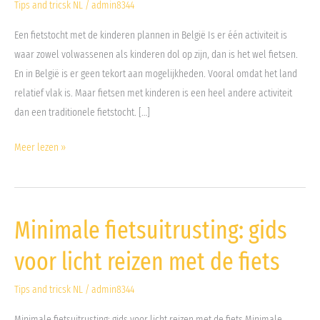
Tips and tricsk NL
/
admin8344
te
Een fietstocht met de kinderen plannen in België Is er één activiteit is
ontdekken
waar zowel volwassenen als kinderen dol op zijn, dan is het wel fietsen.
En in België is er geen tekort aan mogelijkheden. Vooral omdat het land
relatief vlak is. Maar fietsen met kinderen is een heel andere activiteit
dan een traditionele fietstocht. […]
Meer lezen »
Minimale fietsuitrusting: gids
Minimale
fietsuitrusting:
voor licht reizen met de fiets
gids
voor
Tips and tricsk NL
/
admin8344
licht
Minimale fietsuitrusting: gids voor licht reizen met de fiets Minimale
reizen