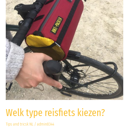
Welk type reisfiets kiezen?
Tips and tricsk NL
/
admin8344