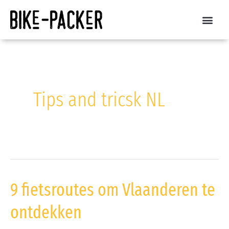
Spring
naar
de
inhoud
Tips and tricsk NL
9 fietsroutes om Vlaanderen te
9
fietsroutes
ontdekken
om
Vlaanderen