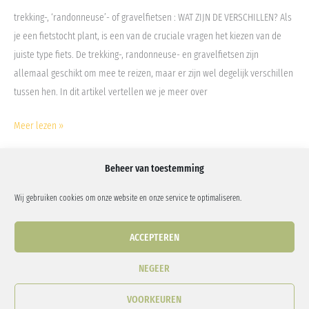
trekking-, ‘randonneuse’- of gravelfietsen : WAT ZIJN DE VERSCHILLEN? Als
je een fietstocht plant, is een van de cruciale vragen het kiezen van de
juiste type fiets. De trekking-, randonneuse- en gravelfietsen zijn
allemaal geschikt om mee te reizen, maar er zijn wel degelijk verschillen
tussen hen. In dit artikel vertellen we je meer over
Meer lezen »
Beheer van toestemming
Wij gebruiken cookies om onze website en onze service te optimaliseren.
Phone:
0456 31 87 24
| Email:
info@bike-packer.be
| Amolma ASBL:
ACCEPTEREN
n°0759.862.069
NEGEER
Bike-Packer
Blog
Onze tours
Diensten
Contact & FAQ
VOORKEUREN
Privacybeleid
Cookiebeleid (EU)