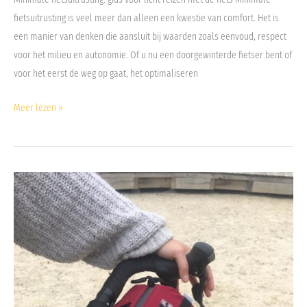
fietsuitrusting is veel meer dan alleen een kwestie van comfort. Het is
met
een manier van denken die aansluit bij waarden zoals eenvoud, respect
de
voor het milieu en autonomie. Of u nu een doorgewinterde fietser bent of
fiets
voor het eerst de weg op gaat, het optimaliseren
Meer lezen »
Welk
type
reisfiets
kiezen?