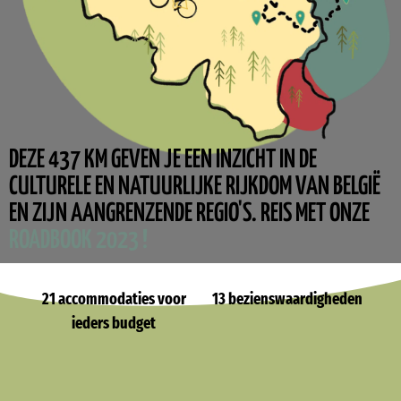
DEZE 437 KM GEVEN JE EEN INZICHT IN DE
CULTURELE EN NATUURLIJKE RIJKDOM VAN BELGIË
EN ZIJN AANGRENZENDE REGIO'S. REIS MET ONZE
ROADBOOK 2023 !
21 accommodaties voor
13 bezienswaardigheden
ieders budget