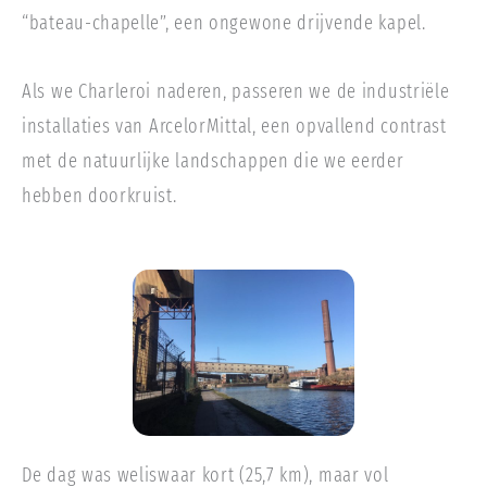
“bateau-chapelle”, een ongewone drijvende kapel.
Als we Charleroi naderen, passeren we de industriële
installaties van ArcelorMittal, een opvallend contrast
met de natuurlijke landschappen die we eerder
hebben doorkruist.
De dag was weliswaar kort (25,7 km), maar vol