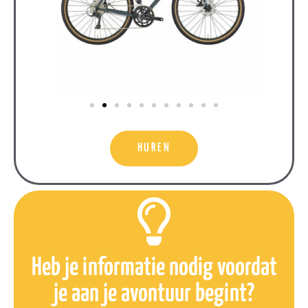
HUREN
Heb je informatie nodig voordat
je aan je avontuur begint?