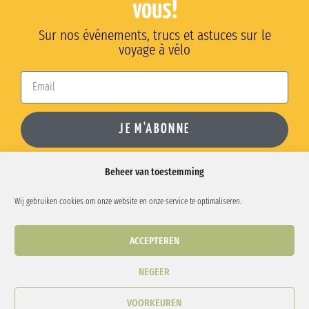
vous!
Sur nos événements, trucs et astuces sur le
voyage à vélo
JE M'ABONNE
Beheer van toestemming
Wij gebruiken cookies om onze website en onze service te optimaliseren.
Phone:
0456 31 87 24
| Email:
info@bike-packer.be
| Amolma ASBL:
ACCEPTEREN
n°0759.862.069
NEGEER
Bike-Packer
Blog
Onze tours
Diensten
Contact & FAQ
VOORKEUREN
Privacybeleid
Cookiebeleid (EU)